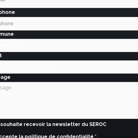
phone
mune
*
t
*
sage
ait
 souhaite recevoir la newsletter du SEROC
letter
accepte
la politique de confidentialité *.