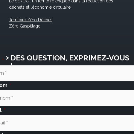
Le SEROC : un territoire engagé dans la réduction des
déchets et l’économie circulaire
Territoire Zéro Déchet,
Zéro Gaspillage
DES QUESTION, EXPRIMEZ-VOUS
*
!
nom
*
l
*