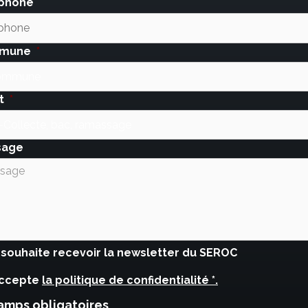
phone
mune
*
t
*
sage
ait
 souhaite recevoir la newsletter du SEROC
letter
accepte
la politique de confidentialité *.
mps obligatoires